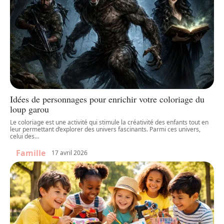
Idées de personnages pour enrichir votre coloriage du
loup garou
Le coloriage est une activité qui stimule la créativité des enfants tout en
leur permettant d’explorer des univers fascinants. Parmi ces univers,
celui des
…
Famille
17 avril 2026