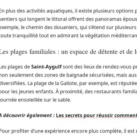
En plus des activités aquatiques, il existe plusieurs option
sentiers qui longent le littoral offrent des panoramas épou
exemple, le chemin des douaniers, qui s’étend sur plusieur
toute tranquillité tout en admirant la végétation méditerra
Les plages familiales : un espace de détente et de l
Les plages de
Saint-Aygulf
sont des lieux de rendez-vous pri
non seulement des zones de baignade sécurisées, mais aussi
diversifiées. La plage de la Galiote, par exemple, est réput
pour les jeunes enfants. À proximité, des restaurants famil
journée ensoleillée sur le sable.
A découvrir également :
Les secrets pour réussir comment
Pour profiter d’une expérience encore plus complète, il est c