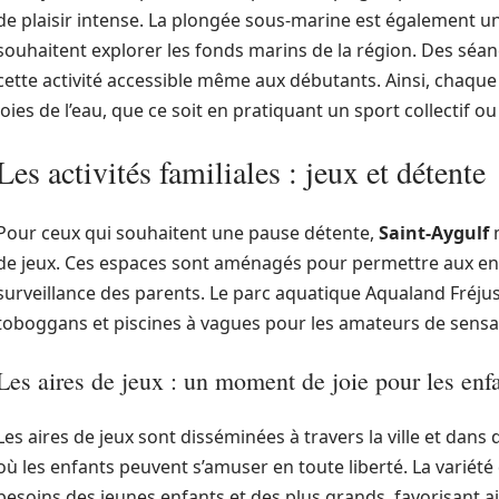
de plaisir intense. La plongée sous-marine est également u
souhaitent explorer les fonds marins de la région. Des séan
cette activité accessible même aux débutants. Ainsi, chaque
joies de l’eau, que ce soit en pratiquant un sport collectif
Les activités familiales : jeux et détente
Pour ceux qui souhaitent une pause détente,
Saint-Aygulf
m
de jeux. Ces espaces sont aménagés pour permettre aux enf
surveillance des parents. Le parc aquatique Aqualand Fréjus
toboggans et piscines à vagues pour les amateurs de sensat
Les aires de jeux : un moment de joie pour les enf
Les aires de jeux sont disséminées à travers la ville et dans 
où les enfants peuvent s’amuser en toute liberté. La vari
besoins des jeunes enfants et des plus grands, favorisant ain