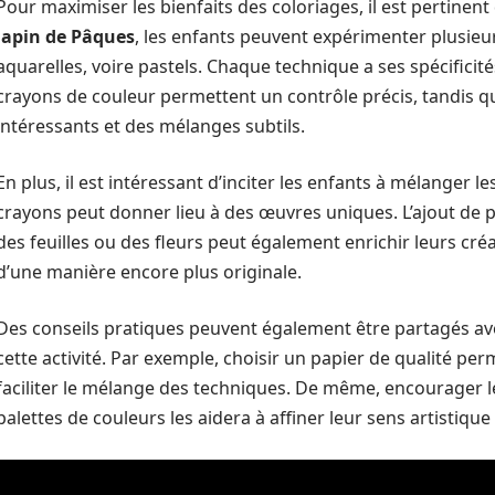
Pour maximiser les bienfaits des coloriages, il est pertinent 
lapin de Pâques
, les enfants peuvent expérimenter plusieurs
aquarelles, voire pastels. Chaque technique a ses spécificit
crayons de couleur permettent un contrôle précis, tandis q
intéressants et des mélanges subtils.
En plus, il est intéressant d’inciter les enfants à mélanger le
crayons peut donner lieu à des œuvres uniques. L’ajout de 
des feuilles ou des fleurs peut également enrichir leurs cré
d’une manière encore plus originale.
Des conseils pratiques peuvent également être partagés ave
cette activité. Par exemple, choisir un papier de qualité pe
faciliter le mélange des techniques. De même, encourager le
palettes de couleurs les aidera à affiner leur sens artistiqu