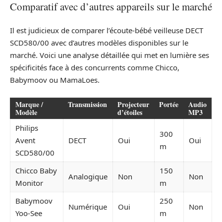
Comparatif avec d’autres appareils sur le marché
Il est judicieux de comparer l’écoute-bébé veilleuse DECT
SCD580/00 avec d’autres modèles disponibles sur le
marché. Voici une analyse détaillée qui met en lumière ses
spécificités face à des concurrents comme Chicco,
Babymoov ou MamaLoes.
Marque /
Transmission
Projecteur
Portée
Audio
Modèle
d’étoiles
MP3
Philips
300
Avent
DECT
Oui
Oui
m
SCD580/00
Chicco Baby
150
Analogique
Non
Non
Monitor
m
Babymoov
250
Numérique
Oui
Non
Yoo-See
m