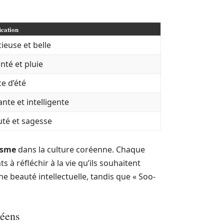
ication
ieuse et belle
nté et pluie
e d’été
lante et intelligente
té et sagesse
isme
dans la culture coréenne. Chaque
 à réfléchir à la vie qu’ils souhaitent
une beauté intellectuelle, tandis que « Soo-
réens