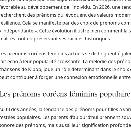
favorable au développement de l’individu. En 2026, une ten
recherchent des prénoms qui évoquent des valeurs modernes
résilience. Cela se manifeste par des choix de prénoms comm
« indépendante ». Cette évolution illustre bien comment la 
réalités tout en préservant ses racines historiques.
Les prénoms coréens féminins actuels se distinguent égalem
fait écho à leur popularité croissante. La mélodie des prén
chansons de K-pop, joue un rôle déterminant dans le choix
peut contribuer à forger une connexion émotionnelle entre l
Les prénoms coréens féminins populaires 
Au fil des années, la tendance des prénoms pour filles a vari
restées populaires. Les parents d’aujourd’hui prennent so
sonore des prénoms, mais aussi leur signification profond