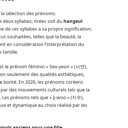
 la sélection des prénoms.
deux syllabes, tirées soit du
hangeul
e de ces syllabes a sa propre signification,
s souhaitées, telles que la beauté, la
nt en considération l’interprétation du
 famille.
st le prénom féminin « Seo-yeon » (서연),
 non seulement des qualités esthétiques,
e bonté. En 2026, les prénoms coréens
 par des mouvements culturels tels que la
. Les prénoms tels que « Ji-woo » (지우),
que et dynamique au choix réalisé par les
gnols anciens pour une fille