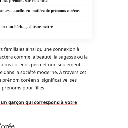
 des prénoms sur l’identité
ances actuelles en matière de prénoms coréens
on : un héritage à transmettre
s familiales ainsi qu’une connexion à
aractère comme la beauté, la sagesse ou la
rénoms coréens permet non seulement
ace dans la société moderne. À travers cet
n prénom coréen si significative, ses
e prénoms pour filles.
un garçon qui correspond à votre
Corée