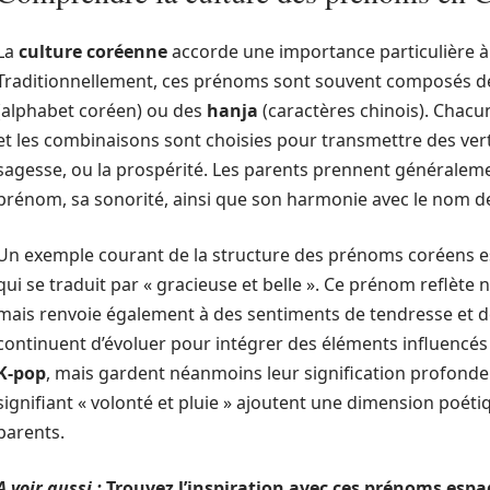
La
culture coréenne
accorde une importance particulière à
Traditionnellement, ces prénoms sont souvent composés de 
(alphabet coréen) ou des
hanja
(caractères chinois). Chacun
et les combinaisons sont choisies pour transmettre des vertu
sagesse, ou la prospérité. Les parents prennent généraleme
prénom, sa sonorité, ainsi que son harmonie avec le nom de
Un exemple courant de la structure des prénoms coréens e
qui se traduit par « gracieuse et belle ». Ce prénom reflète
mais renvoie également à des sentiments de tendresse et d
continuent d’évoluer pour intégrer des éléments influencés
K-pop
, mais gardent néanmoins leur signification profonde
signifiant « volonté et pluie » ajoutent une dimension poéti
parents.
A voir aussi :
Trouvez l’inspiration avec ces prénoms espa