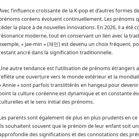
Avec l’influence croissante de la K-pop et d’autres formes d
prénoms coréens évoluent continuellement. Les prénoms qu
céder la place à de nouvelles innovations. En 2026, il a été
résonance moderne, tout en conservant un lien avec la tradi
exemple, « Jae-min » (재민) est devenu un choix fréquent, por
restant ancré dans la signification traditionnelle.
Une autre tendance est l’utilisation de prénoms étrangers 
reflète une ouverture vers le monde extérieur et la mondi
« Annie » sont parfois translittérés en hangeul pour deve
point la culture coréenne est dynamique et en constante évo
culturelles et le sens initial des prénoms.
Les parents sont également de plus en plus prudents en ce
Ils souhaitent souvent que le prénom de leur enfant soit un
approfondie des significations et des connotations des prén