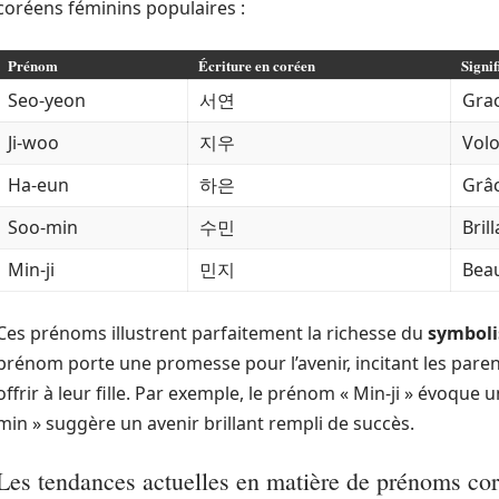
coréens féminins populaires :
Prénom
Écriture en coréen
Signif
Seo-yeon
서연
Grac
Ji-woo
지우
Volo
Ha-eun
하은
Grâc
Soo-min
수민
Bril
Min-ji
민지
Beau
Ces prénoms illustrent parfaitement la richesse du
symbol
prénom porte une promesse pour l’avenir, incitant les parents
offrir à leur fille. Par exemple, le prénom « Min-ji » évoque 
min » suggère un avenir brillant rempli de succès.
Les tendances actuelles en matière de prénoms co