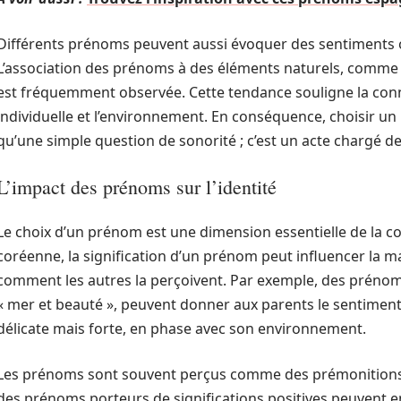
Différents prénoms peuvent aussi évoquer des sentiments o
L’association des prénoms à des éléments naturels, comme « 
est fréquemment observée. Cette tendance souligne la conn
individuelle et l’environnement. En conséquence, choisir un
qu’une simple question de sonorité ; c’est un acte chargé d
L’impact des prénoms sur l’identité
Le choix d’un prénom est une dimension essentielle de la co
coréenne, la signification d’un prénom peut influencer la m
comment les autres la perçoivent. Par exemple, des prénom
« mer et beauté », peuvent donner aux parents le sentiment
délicate mais forte, en phase avec son environnement.
Les prénoms sont souvent perçus comme des prémonitions. 
des prénoms porteurs de significations positives peuvent 